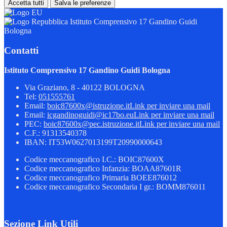
Accetta tutti
Salva le preferenze
Istituto Comprensivo 17 Gandino Guidi
Bologna
Contatti
Istituto Comprensivo 17 Gandino Guidi Bologna
Via Graziano, 8 - 40122 BOLOGNA
Tel:
051555761
Email:
boic87600x@istruzione.it
Link per inviare una mail
Email:
icgandinoguidi@ic17bo.eu
Link per inviare una mail
PEC:
boic87600x@pec.istruzione.it
Link per inviare una mail
C.F.: 91313540378
IBAN: IT53W0627013199T20990000643
Codice meccanografico I.C.: BOIC87600X
Codice meccanografico Infanzia: BOAA87601R
Codice meccanografico Primaria BOEE876012
Codice meccanografico Secondaria I gr.: BOMM876011
Sezione Link Utili