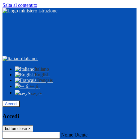
Salta al contenuto
Italiano
Italiano
English
Français
中文
عربى
Accedi
Accedi
button close
×
Nome Utente