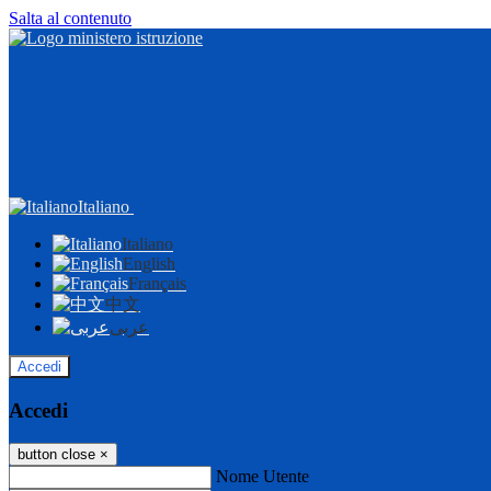
Salta al contenuto
Italiano
Italiano
English
Français
中文
عربى
Accedi
Accedi
button close
×
Nome Utente