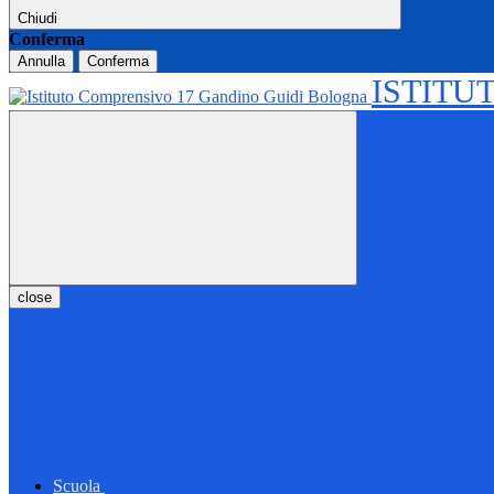
Chiudi
Conferma
Annulla
Conferma
ISTITU
close
Scuola