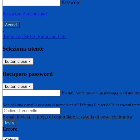
Password
Password dimenticata?
-
Entra con SPID
Entra con CIE
Seleziona utente
button close
×
Recupero password
button close
×
E-mail
Verrà inviato un messaggio all'indirizz
Non hai una e-mail associata al nome utente? Effettua il reset della password tram
E-mail inviata, si prega di controllare la casella di posta elettronica!
Errore