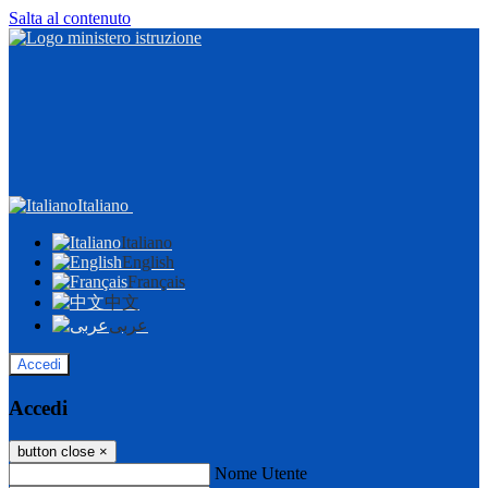
Salta al contenuto
Italiano
Italiano
English
Français
中文
عربى
Accedi
Accedi
button close
×
Nome Utente