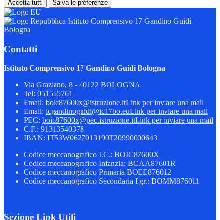
Accetta tutti
Salva le preferenze
Istituto Comprensivo 17 Gandino Guidi
Bologna
Contatti
Istituto Comprensivo 17 Gandino Guidi Bologna
Via Graziano, 8 - 40122 BOLOGNA
Tel:
051555761
Email:
boic87600x@istruzione.it
Link per inviare una mail
Email:
icgandinoguidi@ic17bo.eu
Link per inviare una mail
PEC:
boic87600x@pec.istruzione.it
Link per inviare una mail
C.F.: 91313540378
IBAN: IT53W0627013199T20990000643
Codice meccanografico I.C.: BOIC87600X
Codice meccanografico Infanzia: BOAA87601R
Codice meccanografico Primaria BOEE876012
Codice meccanografico Secondaria I gr.: BOMM876011
Sezione Link Utili