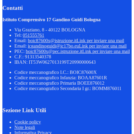
Contatti
Istituto Comprensivo 17 Gandino Guidi Bologna
Via Graziano, 8 - 40122 BOLOGNA
Tel:
051555761
Email:
boic87600x@istruzione.it
Link per inviare una mail
Email:
icgandinoguidi@ic17bo.eu
Link per inviare una mail
PEC:
boic87600x@pec.istruzione.it
Link per inviare una mail
C.F.: 91313540378
IBAN: IT53W0627013199T20990000643
Codice meccanografico I.C.: BOIC87600X
Codice meccanografico Infanzia: BOAA87601R
Codice meccanografico Primaria BOEE876012
Codice meccanografico Secondaria I gr.: BOMM876011
Sezione Link Utili
Cookie policy
Note legali
Informativa Privacy