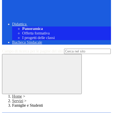
Didattica
Panoramica
Offerta formativa
I progetti delle classi
Bacheca Sindacale
Campo di ricerca per le pagine del sito
Home
>
Servizi
>
Famiglie e Studenti