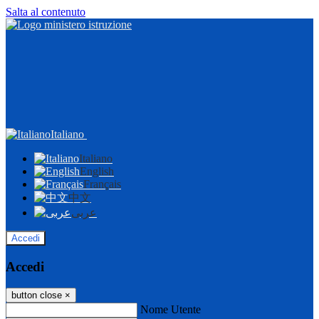
Salta al contenuto
Italiano
Italiano
English
Français
中文
عربى
Accedi
Accedi
button close
×
Nome Utente