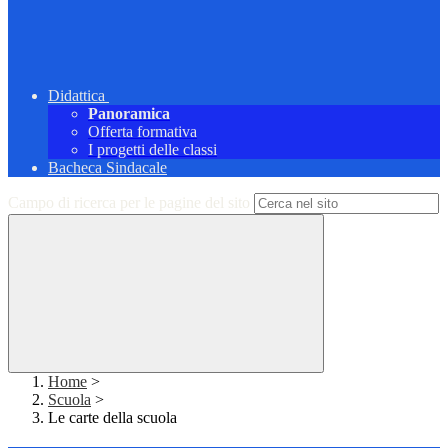
Didattica
Panoramica
Offerta formativa
I progetti delle classi
Bacheca Sindacale
Campo di ricerca per le pagine del sito
Home
>
Scuola
>
Le carte della scuola