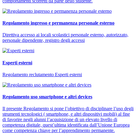
comportamenti scorretti da parte dello studente.
Regolamento ingresso e permanenza personale esterno
Direttiva accesso ai locali scolastici personale esterno, autorizzato,
personale dipendente, registro degli accessi
Esperti esterni
Regolamento reclutamento Esperti esterni
Regolamento uso smartphone e altri devices
Il presente Regolamento si pone l’obiettivo di disciplinare l’uso degli
strumenti tecnologici ( smartphone, e altri dispositivi mobili) al fine
di favorire negli alunni l’acquisizione di un elevato livello di
competenza digitale, quest’ultima identificata dall’Unione Europea
come competenza chiave per l’apprendimento permanente.