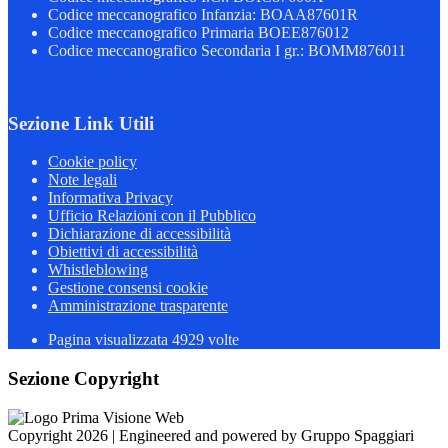
Codice meccanografico Infanzia: BOAA87601R
Codice meccanografico Primaria BOEE876012
Codice meccanografico Secondaria I gr.: BOMM876011
Sezione Link Utili
Cookie policy
Note legali
Informativa Privacy
Ufficio Relazioni con il Pubblico
Dichiarazione di accessibilità
Obiettivi di accessibilità
Whistleblowing
Gestione consensi cookie
Amministrazione trasparente
Pagina visualizzata
4929
volte
Sezione Copyright
Copyright 2026 | Engineered and powered by Gruppo Spaggiari