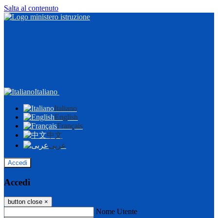
Salta al contenuto
Italiano
Italiano
English
Français
中文
عربى
Accedi
Accedi
button close
×
Nome Utente