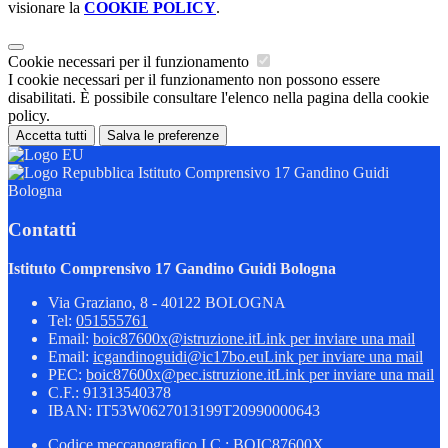
visionare la
COOKIE POLICY
.
Cookie necessari per il funzionamento
I cookie necessari per il funzionamento non possono essere
disabilitati. È possibile consultare l'elenco nella pagina della cookie
policy.
Accetta tutti
Salva le preferenze
Istituto Comprensivo 17 Gandino Guidi
Bologna
Contatti
Istituto Comprensivo 17 Gandino Guidi Bologna
Via Graziano, 8 - 40122 BOLOGNA
Tel:
051555761
Email:
boic87600x@istruzione.it
Link per inviare una mail
Email:
icgandinoguidi@ic17bo.eu
Link per inviare una mail
PEC:
boic87600x@pec.istruzione.it
Link per inviare una mail
C.F.: 91313540378
IBAN: IT53W0627013199T20990000643
Codice meccanografico I.C.: BOIC87600X