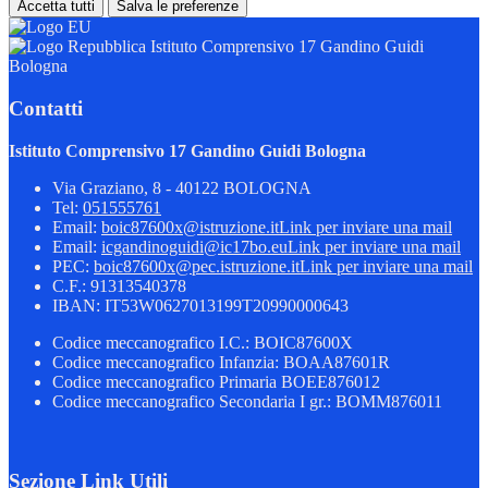
Accetta tutti
Salva le preferenze
Istituto Comprensivo 17 Gandino Guidi
Bologna
Contatti
Istituto Comprensivo 17 Gandino Guidi Bologna
Via Graziano, 8 - 40122 BOLOGNA
Tel:
051555761
Email:
boic87600x@istruzione.it
Link per inviare una mail
Email:
icgandinoguidi@ic17bo.eu
Link per inviare una mail
PEC:
boic87600x@pec.istruzione.it
Link per inviare una mail
C.F.: 91313540378
IBAN: IT53W0627013199T20990000643
Codice meccanografico I.C.: BOIC87600X
Codice meccanografico Infanzia: BOAA87601R
Codice meccanografico Primaria BOEE876012
Codice meccanografico Secondaria I gr.: BOMM876011
Sezione Link Utili