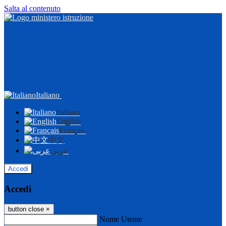
Salta al contenuto
Italiano
Italiano
English
Français
中文
عربى
Accedi
Accedi
button close
×
Nome Utente