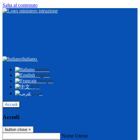
Salta al contenuto
Italiano
Italiano
English
Français
中文
عربى
Accedi
Accedi
button close
×
Nome Utente