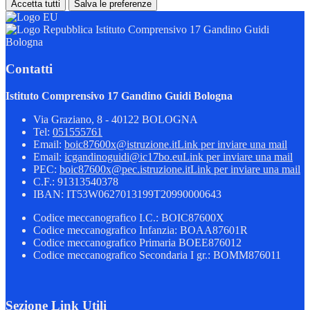
Accetta tutti
Salva le preferenze
Istituto Comprensivo 17 Gandino Guidi
Bologna
Contatti
Istituto Comprensivo 17 Gandino Guidi Bologna
Via Graziano, 8 - 40122 BOLOGNA
Tel:
051555761
Email:
boic87600x@istruzione.it
Link per inviare una mail
Email:
icgandinoguidi@ic17bo.eu
Link per inviare una mail
PEC:
boic87600x@pec.istruzione.it
Link per inviare una mail
C.F.: 91313540378
IBAN: IT53W0627013199T20990000643
Codice meccanografico I.C.: BOIC87600X
Codice meccanografico Infanzia: BOAA87601R
Codice meccanografico Primaria BOEE876012
Codice meccanografico Secondaria I gr.: BOMM876011
Sezione Link Utili