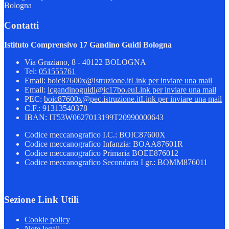
Bologna
Contatti
Istituto Comprensivo 17 Gandino Guidi Bologna
Via Graziano, 8 - 40122 BOLOGNA
Tel:
051555761
Email:
boic87600x@istruzione.it
Link per inviare una mail
Email:
icgandinoguidi@ic17bo.eu
Link per inviare una mail
PEC:
boic87600x@pec.istruzione.it
Link per inviare una mail
C.F.: 91313540378
IBAN: IT53W0627013199T20990000643
Codice meccanografico I.C.: BOIC87600X
Codice meccanografico Infanzia: BOAA87601R
Codice meccanografico Primaria BOEE876012
Codice meccanografico Secondaria I gr.: BOMM876011
Sezione Link Utili
Cookie policy
Note legali