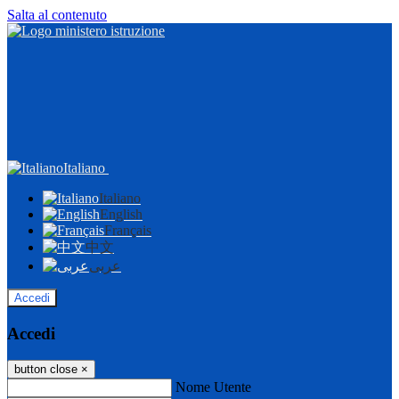
Salta al contenuto
Italiano
Italiano
English
Français
中文
عربى
Accedi
Accedi
button close
×
Nome Utente