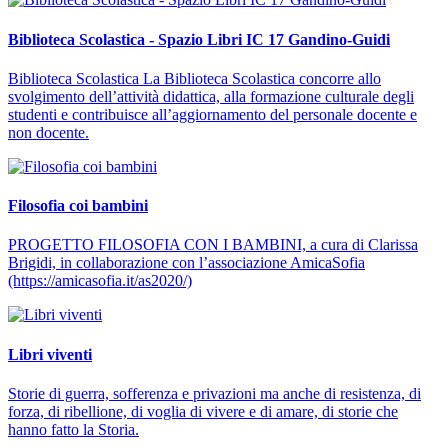
Biblioteca Scolastica - Spazio Libri IC 17 Gandino-Guidi
Biblioteca Scolastica La Biblioteca Scolastica concorre allo
svolgimento dell’attività didattica, alla formazione culturale degli
studenti e contribuisce all’aggiornamento del personale docente e
non docente.
Filosofia coi bambini
PROGETTO FILOSOFIA CON I BAMBINI, a cura di Clarissa
Brigidi, in collaborazione con l’associazione AmicaSofia
(https://amicasofia.it/as2020/)
Libri viventi
Storie di guerra, sofferenza e privazioni ma anche di resistenza, di
forza, di ribellione, di voglia di vivere e di amare, di storie che
hanno fatto la Storia.