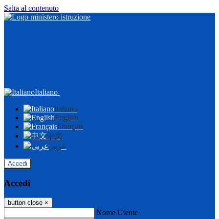
Salta al contenuto
Italiano
Italiano
English
Français
中文
عربى
Accedi
Accedi
button close
×
Nome Utente