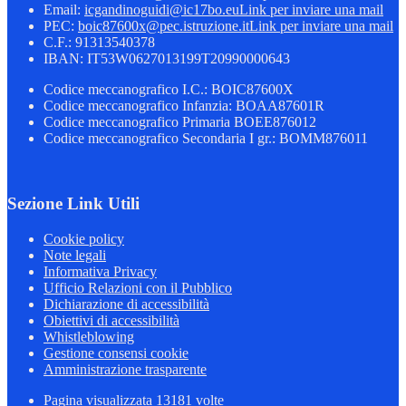
Email:
icgandinoguidi@ic17bo.eu
Link per inviare una mail
PEC:
boic87600x@pec.istruzione.it
Link per inviare una mail
C.F.: 91313540378
IBAN: IT53W0627013199T20990000643
Codice meccanografico I.C.: BOIC87600X
Codice meccanografico Infanzia: BOAA87601R
Codice meccanografico Primaria BOEE876012
Codice meccanografico Secondaria I gr.: BOMM876011
Sezione Link Utili
Cookie policy
Note legali
Informativa Privacy
Ufficio Relazioni con il Pubblico
Dichiarazione di accessibilità
Obiettivi di accessibilità
Whistleblowing
Gestione consensi cookie
Amministrazione trasparente
Pagina visualizzata
13181
volte