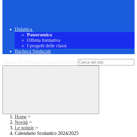
Didattica
Panoramica
Offerta formativa
I progetti delle classi
Bacheca Sindacale
Campo di ricerca per le pagine del sito
Home
>
Novità
>
Le notizie
>
Calendario Scolastico 2024/2025