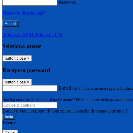
Password
Password dimenticata?
-
Entra con SPID
Entra con CIE
Seleziona utente
button close
×
Recupero password
button close
×
E-mail
Verrà inviato un messaggio all'indirizz
Non hai una e-mail associata al nome utente? Effettua il reset della password tram
E-mail inviata, si prega di controllare la casella di posta elettronica!
Errore