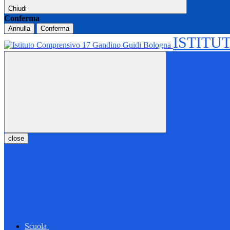
Chiudi
Conferma
Annulla
Conferma
ISTITU
close
Scuola