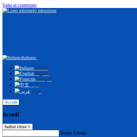
Salta al contenuto
Italiano
Italiano
English
Français
中文
عربى
Accedi
Accedi
button close
×
Nome Utente