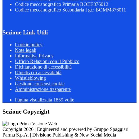
Codice meccanografico Primaria BOEE876012
Codice meccanografico Secondaria I gr.: BOMM876011
Sezione Link Utili
Cookie policy
Note legali
Informativa Privacy
Ufficio Relazioni con il Pubblico
Dichiarazione di accessibilità
Obiettivi di accessibilità
Whistleblowing
Gestione consensi cookie
Amministrazione trasparente
Pagina visualizzata
1859
volte
Sezione Copyright
Copyright 2026 | Engineered and powered by Gruppo Spaggiari
Parma S.p.A. | Divisione Publishing & New Social Media