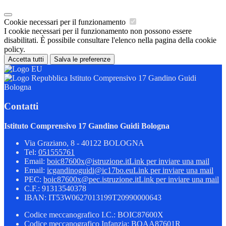
Cookie necessari per il funzionamento
I cookie necessari per il funzionamento non possono essere
disabilitati. È possibile consultare l'elenco nella pagina della cookie
policy.
Accetta tutti
Salva le preferenze
Istituto Comprensivo 17 Gandino Guidi
Bologna
Contatti
Istituto Comprensivo 17 Gandino Guidi Bologna
Via Graziano, 8 - 40122 BOLOGNA
Tel:
051555761
Email:
boic87600x@istruzione.it
Link per inviare una mail
Email:
icgandinoguidi@ic17bo.eu
Link per inviare una mail
PEC:
boic87600x@pec.istruzione.it
Link per inviare una mail
C.F.: 91313540378
IBAN: IT53W0627013199T20990000643
Codice meccanografico I.C.: BOIC87600X
Codice meccanografico Infanzia: BOAA87601R