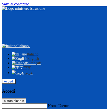
Salta al contenuto
Italiano
Italiano
English
Français
中文
عربى
Accedi
Accedi
button close
×
Nome Utente