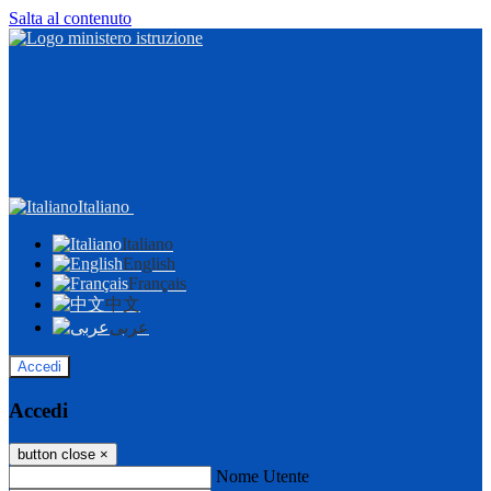
Salta al contenuto
Italiano
Italiano
English
Français
中文
عربى
Accedi
Accedi
button close
×
Nome Utente