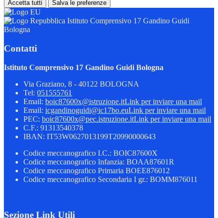
Accetta tutti
Salva le preferenze
Istituto Comprensivo 17 Gandino Guidi
Bologna
Contatti
Istituto Comprensivo 17 Gandino Guidi Bologna
Via Graziano, 8 - 40122 BOLOGNA
Tel:
051555761
Email:
boic87600x@istruzione.it
Link per inviare una mail
Email:
icgandinoguidi@ic17bo.eu
Link per inviare una mail
PEC:
boic87600x@pec.istruzione.it
Link per inviare una mail
C.F.: 91313540378
IBAN: IT53W0627013199T20990000643
Codice meccanografico I.C.: BOIC87600X
Codice meccanografico Infanzia: BOAA87601R
Codice meccanografico Primaria BOEE876012
Codice meccanografico Secondaria I gr.: BOMM876011
Sezione Link Utili