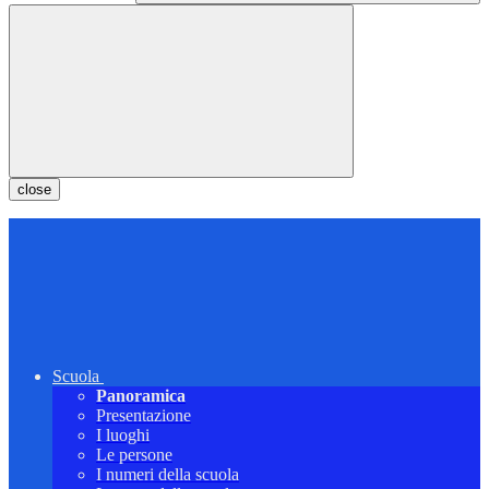
close
Scuola
Panoramica
Presentazione
I luoghi
Le persone
I numeri della scuola