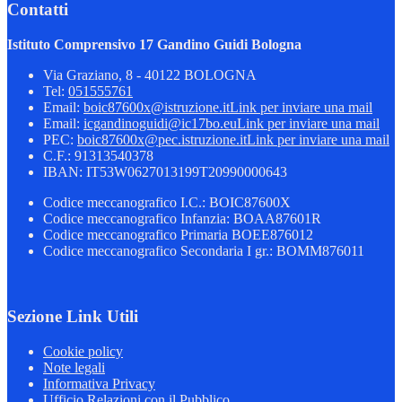
Contatti
Istituto Comprensivo 17 Gandino Guidi Bologna
Via Graziano, 8 - 40122 BOLOGNA
Tel:
051555761
Email:
boic87600x@istruzione.it
Link per inviare una mail
Email:
icgandinoguidi@ic17bo.eu
Link per inviare una mail
PEC:
boic87600x@pec.istruzione.it
Link per inviare una mail
C.F.: 91313540378
IBAN: IT53W0627013199T20990000643
Codice meccanografico I.C.: BOIC87600X
Codice meccanografico Infanzia: BOAA87601R
Codice meccanografico Primaria BOEE876012
Codice meccanografico Secondaria I gr.: BOMM876011
Sezione Link Utili
Cookie policy
Note legali
Informativa Privacy
Ufficio Relazioni con il Pubblico