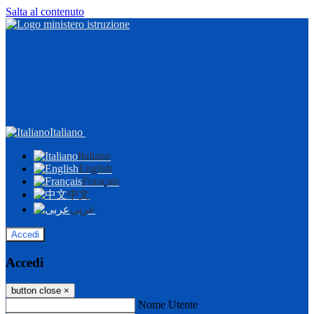
Salta al contenuto
Italiano
Italiano
English
Français
中文
عربى
Accedi
Accedi
button close
×
Nome Utente