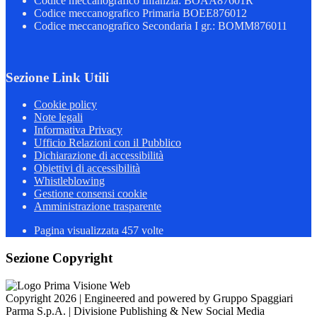
Codice meccanografico Infanzia: BOAA87601R
Codice meccanografico Primaria BOEE876012
Codice meccanografico Secondaria I gr.: BOMM876011
Sezione Link Utili
Cookie policy
Note legali
Informativa Privacy
Ufficio Relazioni con il Pubblico
Dichiarazione di accessibilità
Obiettivi di accessibilità
Whistleblowing
Gestione consensi cookie
Amministrazione trasparente
Pagina visualizzata
457
volte
Sezione Copyright
Copyright 2026 | Engineered and powered by Gruppo Spaggiari
Parma S.p.A. | Divisione Publishing & New Social Media