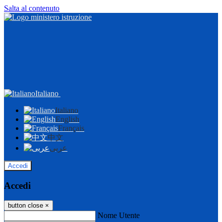
Salta al contenuto
Italiano
Italiano
English
Français
中文
عربى
Accedi
Accedi
button close
×
Nome Utente