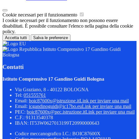
Cookie necessari per il funzionamento
I cookie necessari per il funzionamento non possono essere
disabilitati. È possibile consultare l'elenco nella pagina della cookie
policy.
Accetta tutti
Salva le preferenze
Istituto Comprensivo 17 Gandino Guidi
Bologna
Contatti
Istituto Comprensivo 17 Gandino Guidi Bologna
Via Graziano, 8 - 40122 BOLOGNA
Tel:
051555761
Email:
boic87600x@istruzione.it
Link per inviare una mail
Email:
icgandinoguidi@ic17bo.eu
Link per inviare una mail
PEC:
boic87600x@pec.istruzione.it
Link per inviare una mail
C.F.: 91313540378
IBAN: IT53W0627013199T20990000643
Codice meccanografico I.C.: BOIC87600X