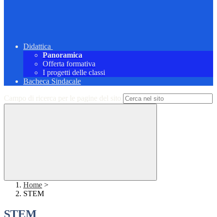
Didattica
Panoramica
Offerta formativa
I progetti delle classi
Bacheca Sindacale
Campo di ricerca per le pagine del sito
Home
>
STEM
STEM