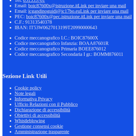
Tel:
051555761
Email:
boic87600x@istruzione.it
Link per inviare una mail
Email:
icgandinoguidi@ic17bo.eu
Link per inviare una mail
PEC:
boic87600x@pec.istruzione.it
Link per inviare una mail
C.F.: 91313540378
IBAN: IT53W0627013199T20990000643
Codice meccanografico I.C.: BOIC87600X
Codice meccanografico Infanzia: BOAA87601R
Codice meccanografico Primaria BOEE876012
Codice meccanografico Secondaria I gr.: BOMM876011
Sezione Link Utili
Cookie policy
Note legali
Informativa Privacy
Ufficio Relazioni con il Pubblico
Dichiarazione di accessibilità
Obiettivi di accessibilità
Whistleblowing
Gestione consensi cookie
Amministrazione trasparente