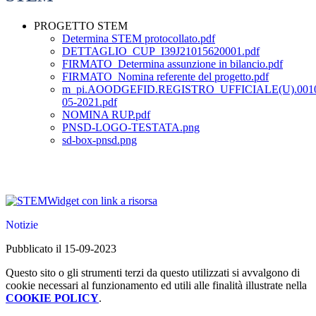
PROGETTO STEM
Determina STEM protocollato.pdf
DETTAGLIO_CUP_I39J21015620001.pdf
FIRMATO_Determina assunzione in bilancio.pdf
FIRMATO_Nomina referente del progetto.pdf
m_pi.AOODGEFID.REGISTRO_UFFICIALE(U).0010
05-2021.pdf
NOMINA RUP.pdf
PNSD-LOGO-TESTATA.png
sd-box-pnsd.png
Widget con link a risorsa
Notizie
Pubblicato il 15-09-2023
Questo sito o gli strumenti terzi da questo utilizzati si avvalgono di
cookie necessari al funzionamento ed utili alle finalità illustrate nella
COOKIE POLICY
.