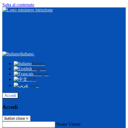
Salta al contenuto
Italiano
Italiano
English
Français
中文
عربى
Accedi
Accedi
button close
×
Nome Utente