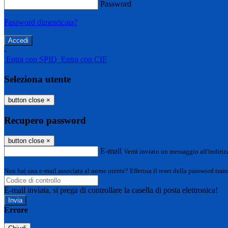
Password
Password dimenticata?
-
Entra con SPID
Entra con CIE
Seleziona utente
button close
×
Recupero password
button close
×
E-mail
Verrà inviato un messaggio all'indirizz
Non hai una e-mail associata al nome utente? Effettua il reset della password tram
E-mail inviata, si prega di controllare la casella di posta elettronica!
Errore