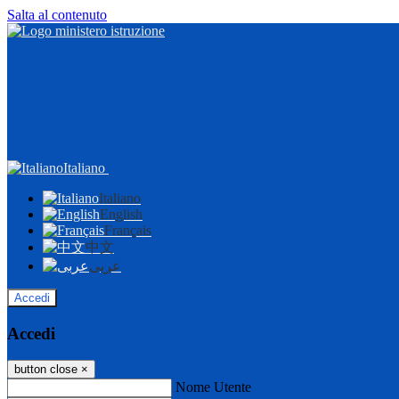
Salta al contenuto
Italiano
Italiano
English
Français
中文
عربى
Accedi
Accedi
button close
×
Nome Utente