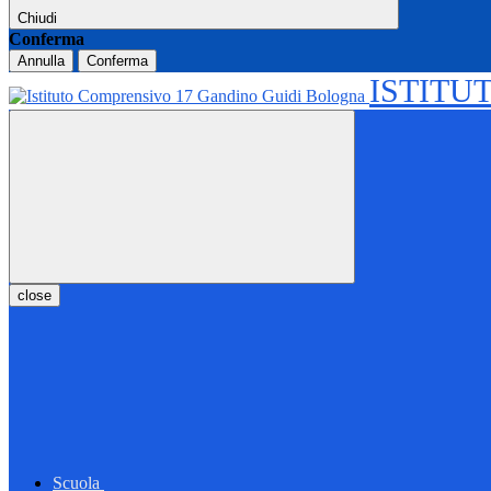
Chiudi
Conferma
Annulla
Conferma
ISTITU
close
Scuola