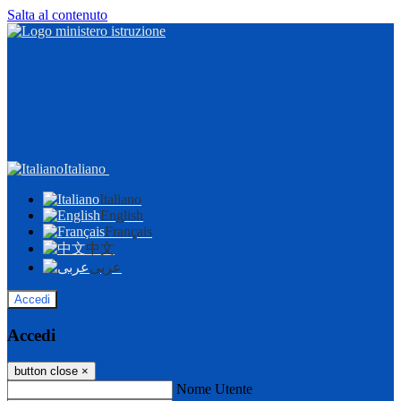
Salta al contenuto
Italiano
Italiano
English
Français
中文
عربى
Accedi
Accedi
button close
×
Nome Utente