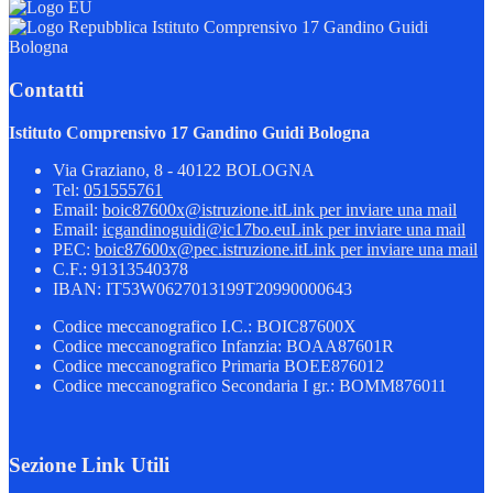
Istituto Comprensivo 17 Gandino Guidi
Bologna
Contatti
Istituto Comprensivo 17 Gandino Guidi Bologna
Via Graziano, 8 - 40122 BOLOGNA
Tel:
051555761
Email:
boic87600x@istruzione.it
Link per inviare una mail
Email:
icgandinoguidi@ic17bo.eu
Link per inviare una mail
PEC:
boic87600x@pec.istruzione.it
Link per inviare una mail
C.F.: 91313540378
IBAN: IT53W0627013199T20990000643
Codice meccanografico I.C.: BOIC87600X
Codice meccanografico Infanzia: BOAA87601R
Codice meccanografico Primaria BOEE876012
Codice meccanografico Secondaria I gr.: BOMM876011
Sezione Link Utili