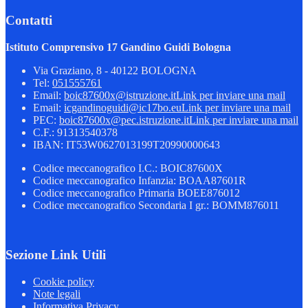
Contatti
Istituto Comprensivo 17 Gandino Guidi Bologna
Via Graziano, 8 - 40122 BOLOGNA
Tel:
051555761
Email:
boic87600x@istruzione.it
Link per inviare una mail
Email:
icgandinoguidi@ic17bo.eu
Link per inviare una mail
PEC:
boic87600x@pec.istruzione.it
Link per inviare una mail
C.F.: 91313540378
IBAN: IT53W0627013199T20990000643
Codice meccanografico I.C.: BOIC87600X
Codice meccanografico Infanzia: BOAA87601R
Codice meccanografico Primaria BOEE876012
Codice meccanografico Secondaria I gr.: BOMM876011
Sezione Link Utili
Cookie policy
Note legali
Informativa Privacy