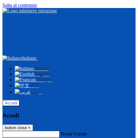
Salta al contenuto
Italiano
Italiano
English
Français
中文
عربى
Accedi
Accedi
button close
×
Nome Utente