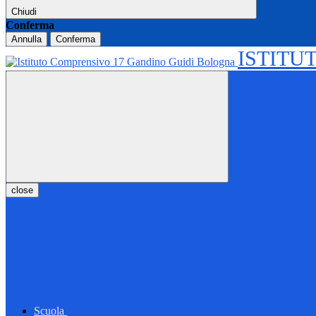
Chiudi
Conferma
Annulla
Conferma
ISTITU
close
Scuola