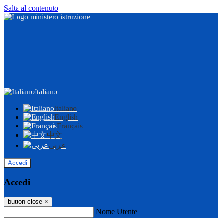
Salta al contenuto
Italiano
Italiano
English
Français
中文
عربى
Accedi
Accedi
button close
×
Nome Utente