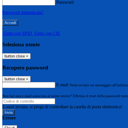
Password
Password dimenticata?
-
Entra con SPID
Entra con CIE
Seleziona utente
button close
×
Recupero password
button close
×
E-mail
Verrà inviato un messaggio all'indirizz
Non hai una e-mail associata al nome utente? Effettua il reset della password tram
E-mail inviata, si prega di controllare la casella di posta elettronica!
Errore