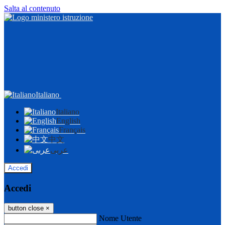
Salta al contenuto
Italiano
Italiano
English
Français
中文
عربى
Accedi
Accedi
button close
×
Nome Utente