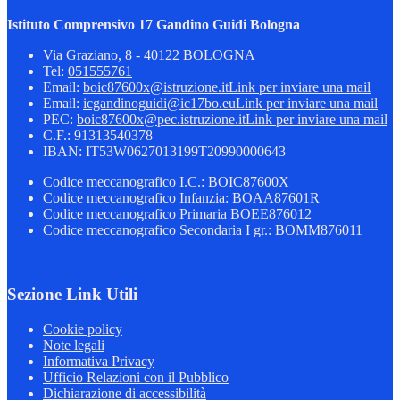
Istituto Comprensivo 17 Gandino Guidi Bologna
Via Graziano, 8 - 40122 BOLOGNA
Tel:
051555761
Email:
boic87600x@istruzione.it
Link per inviare una mail
Email:
icgandinoguidi@ic17bo.eu
Link per inviare una mail
PEC:
boic87600x@pec.istruzione.it
Link per inviare una mail
C.F.: 91313540378
IBAN: IT53W0627013199T20990000643
Codice meccanografico I.C.: BOIC87600X
Codice meccanografico Infanzia: BOAA87601R
Codice meccanografico Primaria BOEE876012
Codice meccanografico Secondaria I gr.: BOMM876011
Sezione Link Utili
Cookie policy
Note legali
Informativa Privacy
Ufficio Relazioni con il Pubblico
Dichiarazione di accessibilità