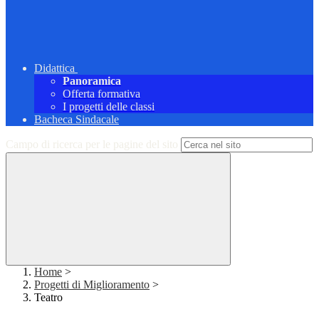
Didattica
Panoramica
Offerta formativa
I progetti delle classi
Bacheca Sindacale
Campo di ricerca per le pagine del sito
Home
>
Progetti di Miglioramento
>
Teatro