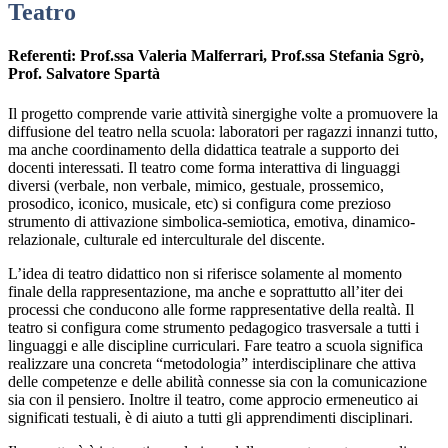
Teatro
Referenti: Prof.ssa Valeria Malferrari, Prof.ssa Stefania Sgrò,
Prof. Salvatore Spartà
Il progetto comprende varie attività sinergighe volte a promuovere la
diffusione del teatro nella scuola: laboratori per ragazzi innanzi tutto,
ma anche coordinamento della didattica teatrale a supporto dei
docenti interessati. Il teatro come forma interattiva di linguaggi
diversi (verbale, non verbale, mimico, gestuale, prossemico,
prosodico, iconico, musicale, etc) si configura come prezioso
strumento di attivazione simbolica-semiotica, emotiva, dinamico-
relazionale, culturale ed interculturale del discente.
L’idea di teatro didattico non si riferisce solamente al momento
finale della rappresentazione, ma anche e soprattutto all’iter dei
processi che conducono alle forme rappresentative della realtà. Il
teatro si configura come strumento pedagogico trasversale a tutti i
linguaggi e alle discipline curriculari. Fare teatro a scuola significa
realizzare una concreta “metodologia” interdisciplinare che attiva
delle competenze e delle abilità connesse sia con la comunicazione
sia con il pensiero. Inoltre il teatro, come approcio ermeneutico ai
significati testuali, è di aiuto a tutti gli apprendimenti disciplinari.