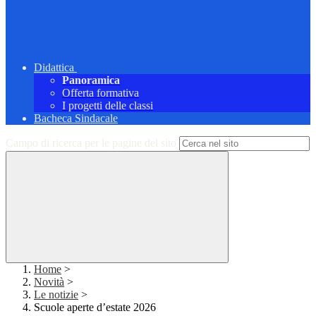
Didattica
Panoramica
Offerta formativa
I progetti delle classi
Bacheca Sindacale
Campo di ricerca per le pagine del sito
Home
>
Novità
>
Le notizie
>
Scuole aperte d’estate 2026