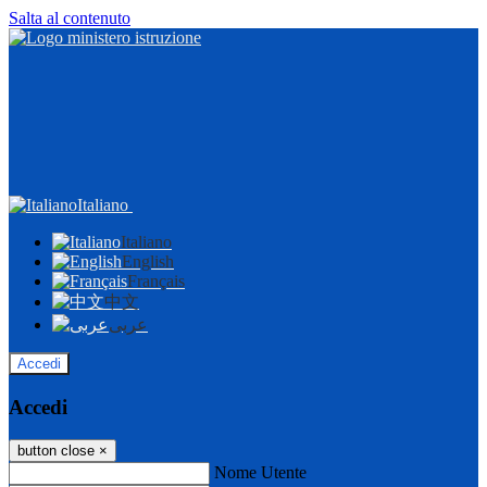
Salta al contenuto
Italiano
Italiano
English
Français
中文
عربى
Accedi
Accedi
button close
×
Nome Utente