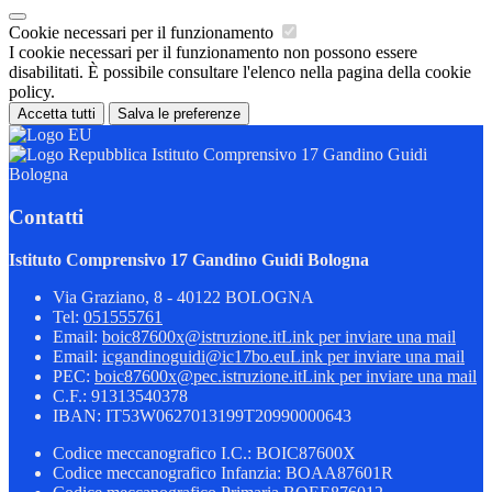
Cookie necessari per il funzionamento
I cookie necessari per il funzionamento non possono essere
disabilitati. È possibile consultare l'elenco nella pagina della cookie
policy.
Accetta tutti
Salva le preferenze
Istituto Comprensivo 17 Gandino Guidi
Bologna
Contatti
Istituto Comprensivo 17 Gandino Guidi Bologna
Via Graziano, 8 - 40122 BOLOGNA
Tel:
051555761
Email:
boic87600x@istruzione.it
Link per inviare una mail
Email:
icgandinoguidi@ic17bo.eu
Link per inviare una mail
PEC:
boic87600x@pec.istruzione.it
Link per inviare una mail
C.F.: 91313540378
IBAN: IT53W0627013199T20990000643
Codice meccanografico I.C.: BOIC87600X
Codice meccanografico Infanzia: BOAA87601R