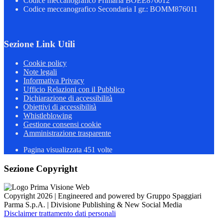
Codice meccanografico Primaria BOEE876012
Codice meccanografico Secondaria I gr.: BOMM876011
Sezione Link Utili
Cookie policy
Note legali
Informativa Privacy
Ufficio Relazioni con il Pubblico
Dichiarazione di accessibilità
Obiettivi di accessibilità
Whistleblowing
Gestione consensi cookie
Amministrazione trasparente
Pagina visualizzata
451
volte
Sezione Copyright
Copyright 2026 | Engineered and powered by Gruppo Spaggiari
Parma S.p.A. | Divisione Publishing & New Social Media
Disclaimer trattamento dati personali