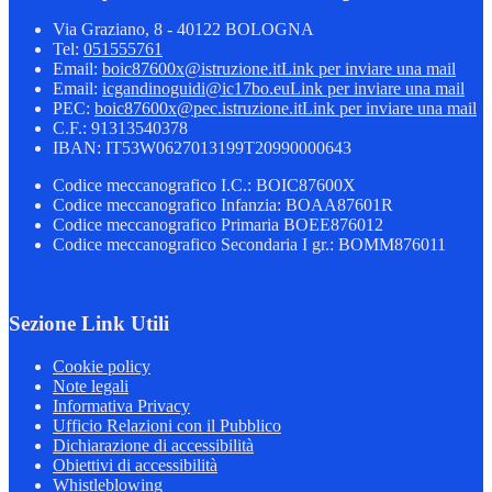
Via Graziano, 8 - 40122 BOLOGNA
Tel:
051555761
Email:
boic87600x@istruzione.it
Link per inviare una mail
Email:
icgandinoguidi@ic17bo.eu
Link per inviare una mail
PEC:
boic87600x@pec.istruzione.it
Link per inviare una mail
C.F.: 91313540378
IBAN: IT53W0627013199T20990000643
Codice meccanografico I.C.: BOIC87600X
Codice meccanografico Infanzia: BOAA87601R
Codice meccanografico Primaria BOEE876012
Codice meccanografico Secondaria I gr.: BOMM876011
Sezione Link Utili
Cookie policy
Note legali
Informativa Privacy
Ufficio Relazioni con il Pubblico
Dichiarazione di accessibilità
Obiettivi di accessibilità
Whistleblowing