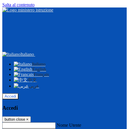
Salta al contenuto
Italiano
Italiano
English
Français
中文
عربى
Accedi
Accedi
button close
×
Nome Utente