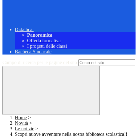
Didattica
Panoramica
Offerta formativa
I progetti delle classi
Bacheca Sindacale
Campo di ricerca per le pagine del sito
Home
>
Novità
>
Le notizie
>
Scopri nuove avventure nella nostra biblioteca scolastica!!