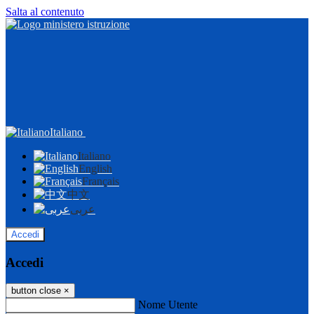
Salta al contenuto
Italiano
Italiano
English
Français
中文
عربى
Accedi
Accedi
button close
×
Nome Utente