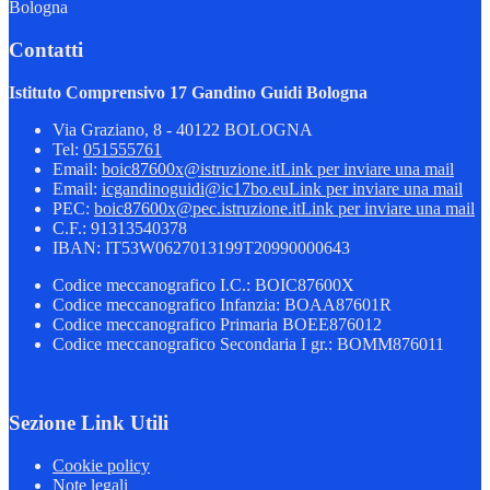
Bologna
Contatti
Istituto Comprensivo 17 Gandino Guidi Bologna
Via Graziano, 8 - 40122 BOLOGNA
Tel:
051555761
Email:
boic87600x@istruzione.it
Link per inviare una mail
Email:
icgandinoguidi@ic17bo.eu
Link per inviare una mail
PEC:
boic87600x@pec.istruzione.it
Link per inviare una mail
C.F.: 91313540378
IBAN: IT53W0627013199T20990000643
Codice meccanografico I.C.: BOIC87600X
Codice meccanografico Infanzia: BOAA87601R
Codice meccanografico Primaria BOEE876012
Codice meccanografico Secondaria I gr.: BOMM876011
Sezione Link Utili
Cookie policy
Note legali