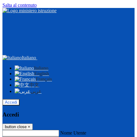
Salta al contenuto
Italiano
Italiano
English
Français
中文
عربى
Accedi
Accedi
button close
×
Nome Utente