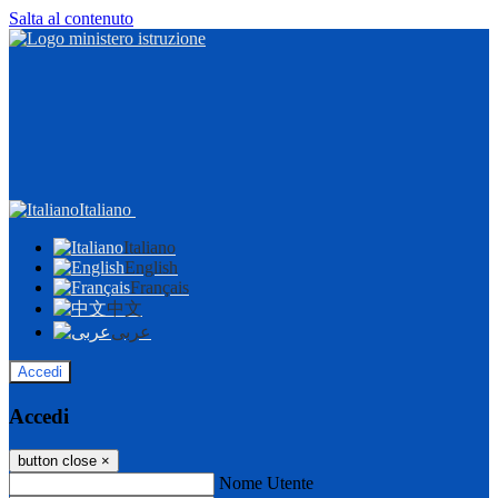
Salta al contenuto
Italiano
Italiano
English
Français
中文
عربى
Accedi
Accedi
button close
×
Nome Utente