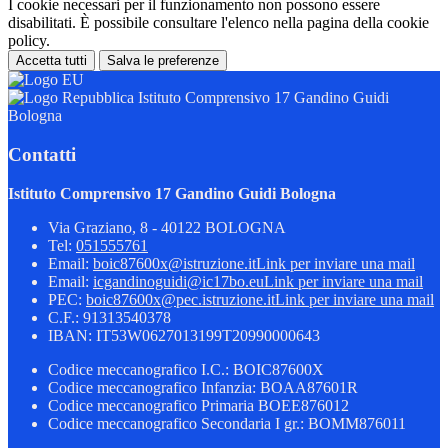
I cookie necessari per il funzionamento non possono essere
disabilitati. È possibile consultare l'elenco nella pagina della cookie
policy.
Accetta tutti
Salva le preferenze
Istituto Comprensivo 17 Gandino Guidi
Bologna
Contatti
Istituto Comprensivo 17 Gandino Guidi Bologna
Via Graziano, 8 - 40122 BOLOGNA
Tel:
051555761
Email:
boic87600x@istruzione.it
Link per inviare una mail
Email:
icgandinoguidi@ic17bo.eu
Link per inviare una mail
PEC:
boic87600x@pec.istruzione.it
Link per inviare una mail
C.F.: 91313540378
IBAN: IT53W0627013199T20990000643
Codice meccanografico I.C.: BOIC87600X
Codice meccanografico Infanzia: BOAA87601R
Codice meccanografico Primaria BOEE876012
Codice meccanografico Secondaria I gr.: BOMM876011