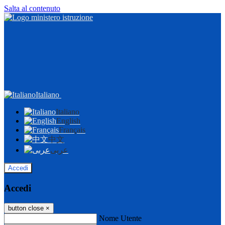
Salta al contenuto
Italiano
Italiano
English
Français
中文
عربى
Accedi
Accedi
button close
×
Nome Utente