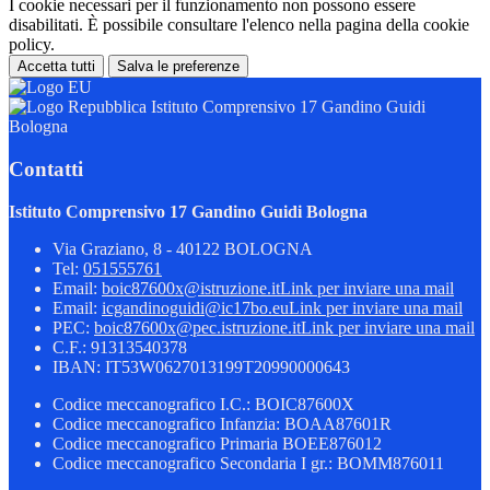
I cookie necessari per il funzionamento non possono essere
disabilitati. È possibile consultare l'elenco nella pagina della cookie
policy.
Accetta tutti
Salva le preferenze
Istituto Comprensivo 17 Gandino Guidi
Bologna
Contatti
Istituto Comprensivo 17 Gandino Guidi Bologna
Via Graziano, 8 - 40122 BOLOGNA
Tel:
051555761
Email:
boic87600x@istruzione.it
Link per inviare una mail
Email:
icgandinoguidi@ic17bo.eu
Link per inviare una mail
PEC:
boic87600x@pec.istruzione.it
Link per inviare una mail
C.F.: 91313540378
IBAN: IT53W0627013199T20990000643
Codice meccanografico I.C.: BOIC87600X
Codice meccanografico Infanzia: BOAA87601R
Codice meccanografico Primaria BOEE876012
Codice meccanografico Secondaria I gr.: BOMM876011