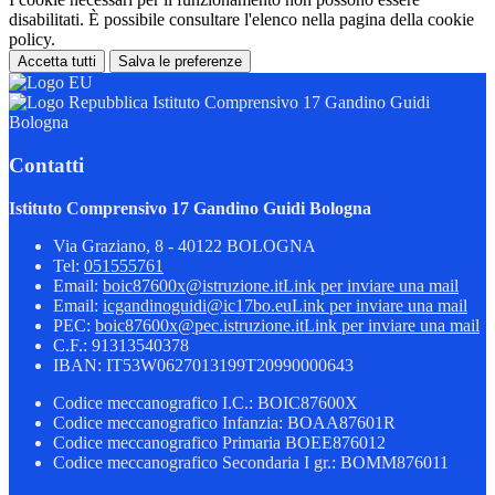
disabilitati. È possibile consultare l'elenco nella pagina della cookie
policy.
Accetta tutti
Salva le preferenze
Istituto Comprensivo 17 Gandino Guidi
Bologna
Contatti
Istituto Comprensivo 17 Gandino Guidi Bologna
Via Graziano, 8 - 40122 BOLOGNA
Tel:
051555761
Email:
boic87600x@istruzione.it
Link per inviare una mail
Email:
icgandinoguidi@ic17bo.eu
Link per inviare una mail
PEC:
boic87600x@pec.istruzione.it
Link per inviare una mail
C.F.: 91313540378
IBAN: IT53W0627013199T20990000643
Codice meccanografico I.C.: BOIC87600X
Codice meccanografico Infanzia: BOAA87601R
Codice meccanografico Primaria BOEE876012
Codice meccanografico Secondaria I gr.: BOMM876011