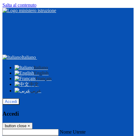
Salta al contenuto
Italiano
Italiano
English
Français
中文
عربى
Accedi
Accedi
button close
×
Nome Utente