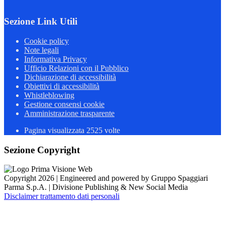
Sezione Link Utili
Cookie policy
Note legali
Informativa Privacy
Ufficio Relazioni con il Pubblico
Dichiarazione di accessibilità
Obiettivi di accessibilità
Whistleblowing
Gestione consensi cookie
Amministrazione trasparente
Pagina visualizzata
2525
volte
Sezione Copyright
Copyright 2026 | Engineered and powered by Gruppo Spaggiari
Parma S.p.A. | Divisione Publishing & New Social Media
Disclaimer trattamento dati personali