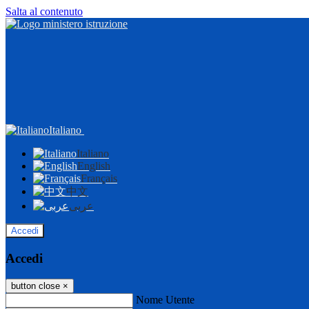
Salta al contenuto
Italiano
Italiano
English
Français
中文
عربى
Accedi
Accedi
button close
×
Nome Utente