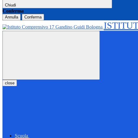
Chiudi
Conferma
Annulla
Conferma
ISTITU
close
Scuola