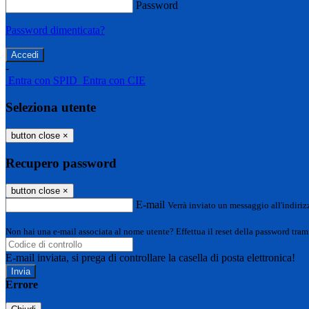
Password
Password dimenticata?
-
Entra con SPID
Entra con CIE
Seleziona utente
button close
×
Recupero password
button close
×
E-mail
Verrà inviato un messaggio all'indirizz
Non hai una e-mail associata al nome utente? Effettua il reset della password tram
E-mail inviata, si prega di controllare la casella di posta elettronica!
Errore