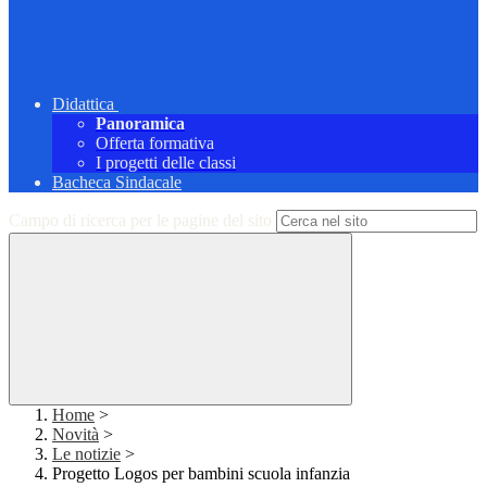
Didattica
Panoramica
Offerta formativa
I progetti delle classi
Bacheca Sindacale
Campo di ricerca per le pagine del sito
Home
>
Novità
>
Le notizie
>
Progetto Logos per bambini scuola infanzia