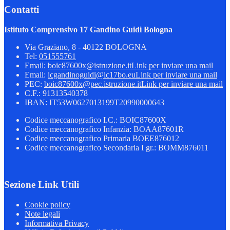
Contatti
Istituto Comprensivo 17 Gandino Guidi Bologna
Via Graziano, 8 - 40122 BOLOGNA
Tel:
051555761
Email:
boic87600x@istruzione.it
Link per inviare una mail
Email:
icgandinoguidi@ic17bo.eu
Link per inviare una mail
PEC:
boic87600x@pec.istruzione.it
Link per inviare una mail
C.F.: 91313540378
IBAN: IT53W0627013199T20990000643
Codice meccanografico I.C.: BOIC87600X
Codice meccanografico Infanzia: BOAA87601R
Codice meccanografico Primaria BOEE876012
Codice meccanografico Secondaria I gr.: BOMM876011
Sezione Link Utili
Cookie policy
Note legali
Informativa Privacy