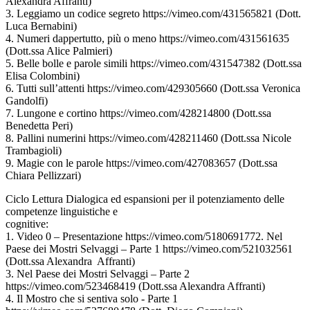
Alexandra Affranti)
3. Leggiamo un codice segreto https://vimeo.com/431565821 (Dott.
Luca Bernabini)
4. Numeri dappertutto, più o meno https://vimeo.com/431561635
(Dott.ssa Alice Palmieri)
5. Belle bolle e parole simili https://vimeo.com/431547382 (Dott.ssa
Elisa Colombini)
6. Tutti sull’attenti https://vimeo.com/429305660 (Dott.ssa Veronica
Gandolfi)
7. Lungone e cortino https://vimeo.com/428214800 (Dott.ssa
Benedetta Peri)
8. Pallini numerini https://vimeo.com/428211460 (Dott.ssa Nicole
Trambagioli)
9. Magie con le parole https://vimeo.com/427083657 (Dott.ssa
Chiara Pellizzari)
Ciclo Lettura Dialogica ed espansioni per il potenziamento delle
competenze linguistiche e
cognitive:
1. Video 0 – Presentazione https://vimeo.com/5180691772. Nel
Paese dei Mostri Selvaggi – Parte 1 https://vimeo.com/521032561
(Dott.ssa Alexandra Affranti)
3. Nel Paese dei Mostri Selvaggi – Parte 2
https://vimeo.com/523468419 (Dott.ssa Alexandra Affranti)
4. Il Mostro che si sentiva solo - Parte 1