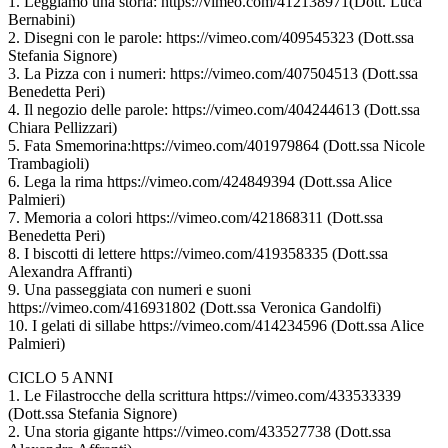
1. Leggiamo una storia: https://vimeo.com/412138971(Dott. Luca
Bernabini)
2. Disegni con le parole: https://vimeo.com/409545323 (Dott.ssa
Stefania Signore)
3. La Pizza con i numeri: https://vimeo.com/407504513 (Dott.ssa
Benedetta Peri)
4. Il negozio delle parole: https://vimeo.com/404244613 (Dott.ssa
Chiara Pellizzari)
5. Fata Smemorina:https://vimeo.com/401979864 (Dott.ssa Nicole
Trambagioli)
6. Lega la rima https://vimeo.com/424849394 (Dott.ssa Alice
Palmieri)
7. Memoria a colori https://vimeo.com/421868311 (Dott.ssa
Benedetta Peri)
8. I biscotti di lettere https://vimeo.com/419358335 (Dott.ssa
Alexandra Affranti)
9. Una passeggiata con numeri e suoni
https://vimeo.com/416931802 (Dott.ssa Veronica Gandolfi)
10. I gelati di sillabe https://vimeo.com/414234596 (Dott.ssa Alice
Palmieri)
CICLO 5 ANNI
1. Le Filastrocche della scrittura https://vimeo.com/433533339
(Dott.ssa Stefania Signore)
2. Una storia gigante https://vimeo.com/433527738 (Dott.ssa