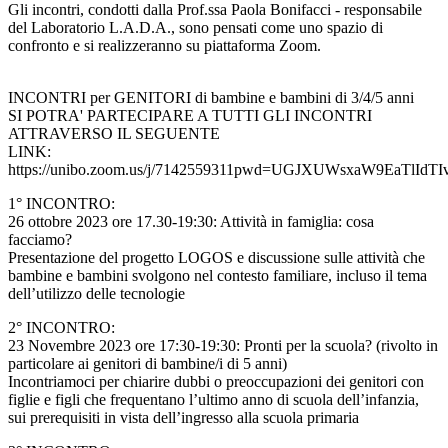
Gli incontri, condotti dalla Prof.ssa Paola Bonifacci - responsabile
del Laboratorio L.A.D.A., sono pensati come uno spazio di
confronto e si realizzeranno su piattaforma Zoom.
INCONTRI per GENITORI di bambine e bambini di 3/4/5 anni
SI POTRA' PARTECIPARE A TUTTI GLI INCONTRI
ATTRAVERSO IL SEGUENTE
LINK:
https://unibo.zoom.us/j/7142559311pwd=UGJXUWsxaW9EaTlIdT
1° INCONTRO:
26 ottobre 2023 ore 17.30-19:30: Attività in famiglia: cosa
facciamo?
Presentazione del progetto LOGOS e discussione sulle attività che
bambine e bambini svolgono nel contesto familiare, incluso il tema
dell’utilizzo delle tecnologie
2° INCONTRO:
23 Novembre 2023 ore 17:30-19:30: Pronti per la scuola? (rivolto in
particolare ai genitori di bambine/i di 5 anni)
Incontriamoci per chiarire dubbi o preoccupazioni dei genitori con
figlie e figli che frequentano l’ultimo anno di scuola dell’infanzia,
sui prerequisiti in vista dell’ingresso alla scuola primaria