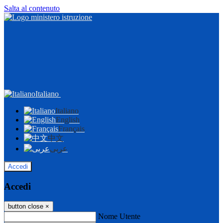
Salta al contenuto
Italiano
Italiano
English
Français
中文
عربى
Accedi
Accedi
button close
×
Nome Utente