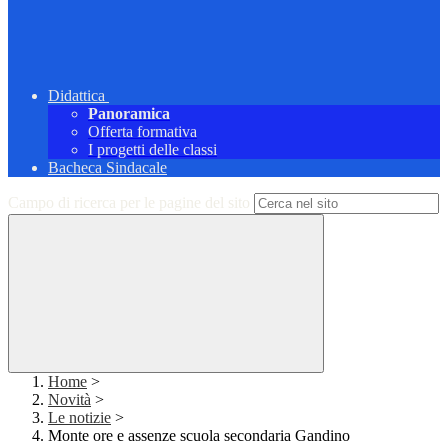
Didattica
Panoramica
Offerta formativa
I progetti delle classi
Bacheca Sindacale
Campo di ricerca per le pagine del sito
Home
>
Novità
>
Le notizie
>
Monte ore e assenze scuola secondaria Gandino