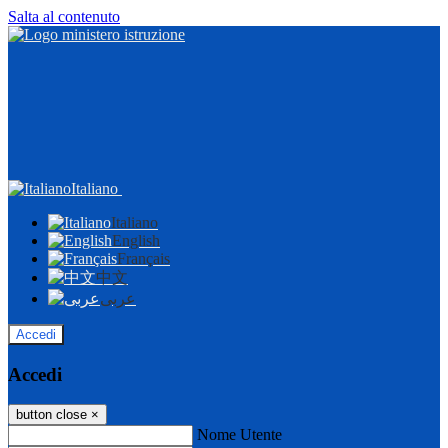
Salta al contenuto
Italiano
Italiano
English
Français
中文
عربى
Accedi
Accedi
button close
×
Nome Utente