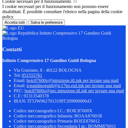
Cookie necessari per il funzionamento
I cookie necessari per il funzionamento non possono essere
disabilitati. È possibile consultare l'elenco nella pagina della cookie
policy.
Accetta tutti
Salva le preferenze
Istituto Comprensivo 17 Gandino Guidi
Bologna
Contatti
Istituto Comprensivo 17 Gandino Guidi Bologna
Via Graziano, 8 - 40122 BOLOGNA
Tel:
051555761
Email:
boic87600x@istruzione.it
Link per inviare una mail
Email:
icgandinoguidi@ic17bo.eu
Link per inviare una mail
PEC:
boic87600x@pec.istruzione.it
Link per inviare una mail
C.F.: 91313540378
IBAN: IT53W0627013199T20990000643
Codice meccanografico I.C.: BOIC87600X
Codice meccanografico Infanzia: BOAA87601R
Codice meccanografico Primaria BOEE876012
Codice meccanografico Secondaria I gr.: BOMM876011