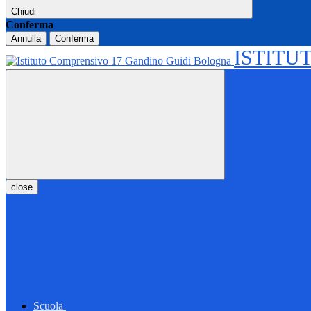
Chiudi
Conferma
Annulla
Conferma
ISTITU
close
Scuola