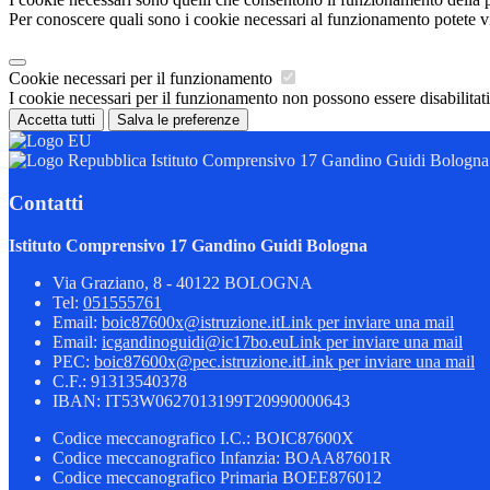
Per conoscere quali sono i cookie necessari al funzionamento potete v
Cookie necessari per il funzionamento
I cookie necessari per il funzionamento non possono essere disabilitati.
Accetta tutti
Salva le preferenze
Istituto Comprensivo 17 Gandino Guidi Bologna
Contatti
Istituto Comprensivo 17 Gandino Guidi Bologna
Via Graziano, 8 - 40122 BOLOGNA
Tel:
051555761
Email:
boic87600x@istruzione.it
Link per inviare una mail
Email:
icgandinoguidi@ic17bo.eu
Link per inviare una mail
PEC:
boic87600x@pec.istruzione.it
Link per inviare una mail
C.F.: 91313540378
IBAN: IT53W0627013199T20990000643
Codice meccanografico I.C.: BOIC87600X
Codice meccanografico Infanzia: BOAA87601R
Codice meccanografico Primaria BOEE876012