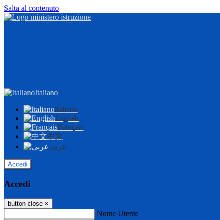
Salta al contenuto
Italiano
Italiano
English
Français
中文
عربى
Accedi
Accedi
button close
×
Nome Utente