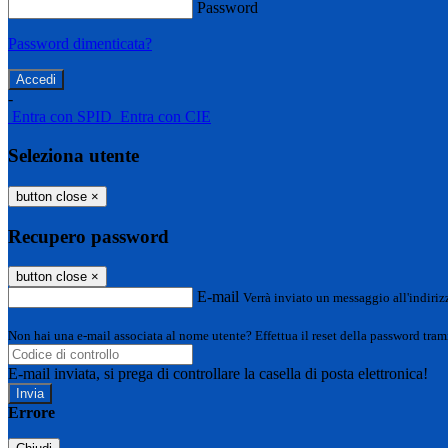
Password
Password dimenticata?
-
Entra con SPID
Entra con CIE
Seleziona utente
button close
×
Recupero password
button close
×
E-mail
Verrà inviato un messaggio all'indirizz
Non hai una e-mail associata al nome utente? Effettua il reset della password tram
E-mail inviata, si prega di controllare la casella di posta elettronica!
Errore