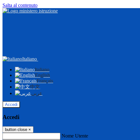
Salta al contenuto
Italiano
Italiano
English
Français
中文
عربى
Accedi
Accedi
button close
×
Nome Utente