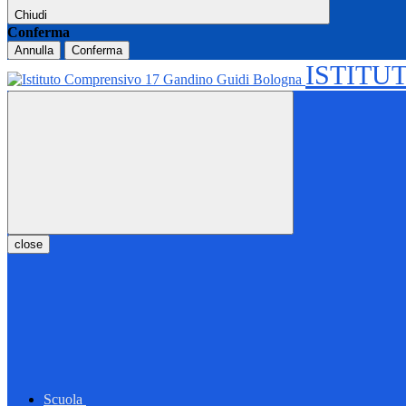
Chiudi
Conferma
Annulla
Conferma
ISTITU
close
Scuola