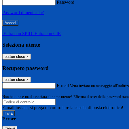
Password
Password dimenticata?
-
Entra con SPID
Entra con CIE
Seleziona utente
button close
×
Recupero password
button close
×
E-mail
Verrà inviato un messaggio all'indirizz
Non hai una e-mail associata al nome utente? Effettua il reset della password tram
E-mail inviata, si prega di controllare la casella di posta elettronica!
Errore