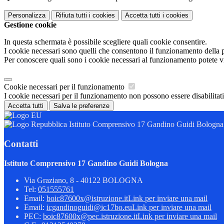
Personalizza
Rifiuta tutti
i cookies
Accetta tutti
i cookies
Gestione cookie
In questa schermata è possibile scegliere quali cookie consentire.
I cookie necessari sono quelli che consentono il funzionamento della pi
Per conoscere quali sono i cookie necessari al funzionamento potete v
Cookie necessari per il funzionamento
I cookie necessari per il funzionamento non possono essere disabilitati.
Accetta tutti
Salva le preferenze
Istituto Comprensivo 17 Gandino Guidi Bologna
Contatti
Istituto Comprensivo 17 Gandino Guidi Bologna
Via Graziano, 8 - 40122 BOLOGNA
Tel:
051555761
Email:
boic87600x@istruzione.it
Link per inviare una mail
Email:
icgandinoguidi@ic17bo.eu
Link per inviare una mail
PEC:
boic87600x@pec.istruzione.it
Link per inviare una mail