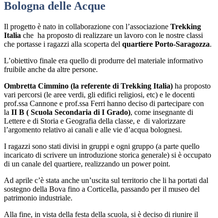
Bologna delle Acque
Il progetto è nato in collaborazione con l’associazione
Trekking
Italia
che ha proposto di realizzare un lavoro con le nostre classi
che portasse i ragazzi alla scoperta del
quartiere Porto-Saragozza
.
L’obiettivo finale era quello di produrre del materiale informativo
fruibile anche da altre persone.
Ombretta Cimmino (la referente di Trekking Italia)
ha proposto
vari percorsi (le aree verdi, gli edifici religiosi, etc) e le docenti
prof.ssa Cannone e prof.ssa Ferri hanno deciso di partecipare con
la
II B ( Scuola Secondaria di I Grado)
, come insegnante di
Lettere e di Storia e Geografia della classe, e di valorizzare
l’argomento relativo ai canali e alle vie d’acqua bolognesi.
I ragazzi sono stati divisi in gruppi e ogni gruppo (a parte quello
incaricato di scrivere un introduzione storica generale) si è occupato
di un canale del quartiere, realizzando un power point.
Ad aprile c’è stata anche un’uscita sul territorio che li ha portati dal
sostegno della Bova fino a Corticella, passando per il museo del
patrimonio industriale.
Alla fine, in vista della festa della scuola, si è deciso di riunire il