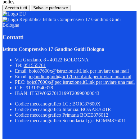
policy.
Accetta tutti
Salva le preferenze
Istituto Comprensivo 17 Gandino Guidi
Bologna
Contatti
Istituto Comprensivo 17 Gandino Guidi Bologna
Via Graziano, 8 - 40122 BOLOGNA
Tel:
051555761
Email:
boic87600x@istruzione.it
Link per inviare una mail
Email:
icgandinoguidi@ic17bo.eu
Link per inviare una mail
PEC:
boic87600x@pec.istruzione.it
Link per inviare una mail
C.F.: 91313540378
IBAN: IT53W0627013199T20990000643
Codice meccanografico I.C.: BOIC87600X
Codice meccanografico Infanzia: BOAA87601R
Codice meccanografico Primaria BOEE876012
Codice meccanografico Secondaria I gr.: BOMM876011