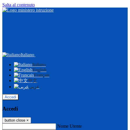
Salta al contenuto
Italiano
Italiano
English
Français
中文
عربى
Accedi
Accedi
button close
×
Nome Utente