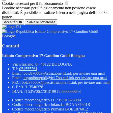
Cookie necessari per il funzionamento
I cookie necessari per il funzionamento non possono essere
disabilitati. È possibile consultare l'elenco nella pagina della cookie
policy.
Accetta tutti
Salva le preferenze
Istituto Comprensivo 17 Gandino Guidi
Bologna
Contatti
Istituto Comprensivo 17 Gandino Guidi Bologna
Via Graziano, 8 - 40122 BOLOGNA
Tel:
051555761
Email:
boic87600x@istruzione.it
Link per inviare una mail
Email:
icgandinoguidi@ic17bo.eu
Link per inviare una mail
PEC:
boic87600x@pec.istruzione.it
Link per inviare una mail
C.F.: 91313540378
IBAN: IT53W0627013199T20990000643
Codice meccanografico I.C.: BOIC87600X
Codice meccanografico Infanzia: BOAA87601R
Codice meccanografico Primaria BOEE876012