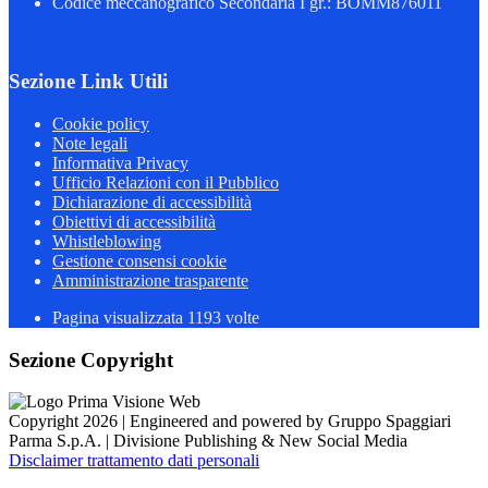
Codice meccanografico Secondaria I gr.: BOMM876011
Sezione Link Utili
Cookie policy
Note legali
Informativa Privacy
Ufficio Relazioni con il Pubblico
Dichiarazione di accessibilità
Obiettivi di accessibilità
Whistleblowing
Gestione consensi cookie
Amministrazione trasparente
Pagina visualizzata
1193
volte
Sezione Copyright
Copyright 2026 | Engineered and powered by Gruppo Spaggiari
Parma S.p.A. | Divisione Publishing & New Social Media
Disclaimer trattamento dati personali