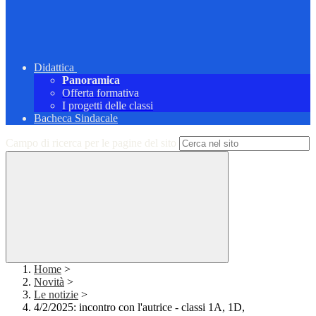
Didattica
Panoramica
Offerta formativa
I progetti delle classi
Bacheca Sindacale
Campo di ricerca per le pagine del sito
Home
>
Novità
>
Le notizie
>
4/2/2025: incontro con l'autrice - classi 1A, 1D,