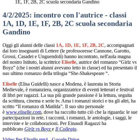
1E, 1F, 2B, 2C scuola secondaria Gandino
4/2/2025: incontro con l'autrice - classi
1A, 1D, 1E, 1F, 2B, 2C scuola secondaria
Gandino
Oggi gli alunni delle classi
1A, 1D, 1E, 1F, 2B, 2C
, accompagnati
dai loro insegnanti di Lettere (le professoresse Cannone, Garotto,
Grossi, Casadei e Unguendoli) hanno incontrato, nell'aula magna
del nostro Istituto, la scrittrice
Eliselle
, autrice del romanzo “Girlz vs
Boyz” (che i nostri alunni avevano letto in classe) ed ha presentato il
suo ultimo romanzo della trilogia “She-Shakespeare “.
Eliselle
(Elisa Guidelli) nasce a Modena, è laureata in Storia
Medievale, è romanziera, organizzatrice di eventi letterari e festival
di libri per ragazzi. La sua più grande passione è la lettura, seguita
da scrittura, cinema e serie tv. Ama i romanzi storici e tra gli altri, ha
scritto “Il romanzo di Matilda”. Il suo sito personale
è
www.eliselle.com
, dove ha raccolto tutto ciò che la riguarda: le sue
partecipazioni in rete, i racconti, i romanzi, le antologie, i saggi, le
interviste e le collaborazioni. Per Einaudi Ragazzi ha
pubblicato
Girlz vs Boyz
e
Il Collegio
.
Video Per Eliselle.mp4 - Google Drive