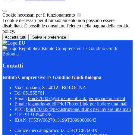
Cookie necessari per il funzionamento
I cookie necessari per il funzionamento non possono essere
disabilitati. È possibile consultare l'elenco nella pagina della cookie
policy.
Accetta tutti
Salva le preferenze
Istituto Comprensivo 17 Gandino Guidi
Bologna
Contatti
Istituto Comprensivo 17 Gandino Guidi Bologna
Via Graziano, 8 - 40122 BOLOGNA
Tel:
051555761
Email:
boic87600x@istruzione.it
Link per inviare una mail
Email:
icgandinoguidi@ic17bo.eu
Link per inviare una mail
PEC:
boic87600x@pec.istruzione.it
Link per inviare una mail
C.F.: 91313540378
IBAN: IT53W0627013199T20990000643
Codice meccanografico I.C.: BOIC87600X