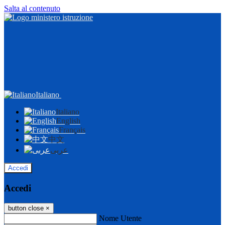
Salta al contenuto
Italiano
Italiano
English
Français
中文
عربى
Accedi
Accedi
button close
×
Nome Utente