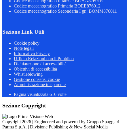
Codice meccanografico Infanzia: BOAA87601R
Codice meccanografico Primaria BOEE876012
Codice meccanografico Secondaria I gr.: BOMM876011
Sezione Link Utili
Cookie policy
Note legali
Informativa Privacy
Ufficio Relazioni con il Pubblico
Dichiarazione di accessibilità
Obiettivi di accessibilità
Whistleblowing
Gestione consensi cookie
Amministrazione trasparente
Pagina visualizzata
616
volte
Sezione Copyright
Copyright 2026 | Engineered and powered by Gruppo Spaggiari
Parma S.p.A. | Divisione Publishing & New Social Media