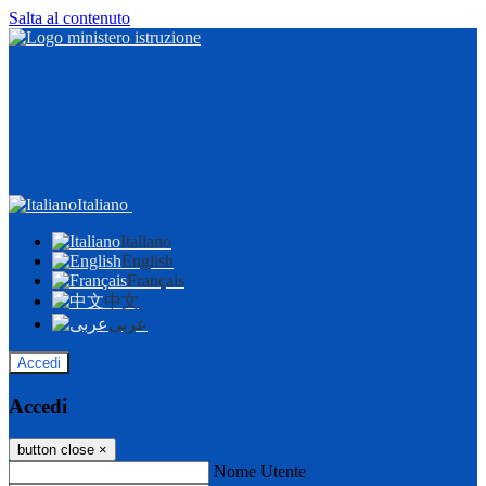
Salta al contenuto
Italiano
Italiano
English
Français
中文
عربى
Accedi
Accedi
button close
×
Nome Utente