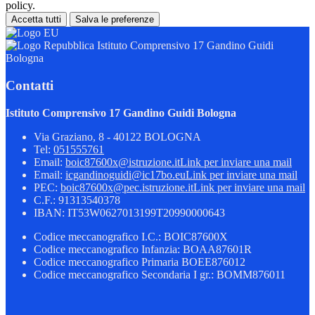
policy.
Accetta tutti
Salva le preferenze
Istituto Comprensivo 17 Gandino Guidi
Bologna
Contatti
Istituto Comprensivo 17 Gandino Guidi Bologna
Via Graziano, 8 - 40122 BOLOGNA
Tel:
051555761
Email:
boic87600x@istruzione.it
Link per inviare una mail
Email:
icgandinoguidi@ic17bo.eu
Link per inviare una mail
PEC:
boic87600x@pec.istruzione.it
Link per inviare una mail
C.F.: 91313540378
IBAN: IT53W0627013199T20990000643
Codice meccanografico I.C.: BOIC87600X
Codice meccanografico Infanzia: BOAA87601R
Codice meccanografico Primaria BOEE876012
Codice meccanografico Secondaria I gr.: BOMM876011