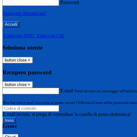
Password
Password dimenticata?
-
Entra con SPID
Entra con CIE
Seleziona utente
button close
×
Recupero password
button close
×
E-mail
Verrà inviato un messaggio all'indirizz
Non hai una e-mail associata al nome utente? Effettua il reset della password tram
E-mail inviata, si prega di controllare la casella di posta elettronica!
Errore