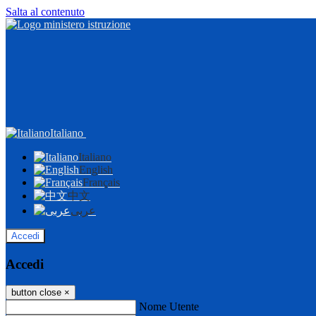
Salta al contenuto
Italiano
Italiano
English
Français
中文
عربى
Accedi
Accedi
button close
×
Nome Utente