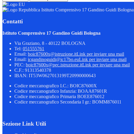
Istituto Comprensivo 17 Gandino Guidi Bologna
Contatti
Istituto Comprensivo 17 Gandino Guidi Bologna
Via Graziano, 8 - 40122 BOLOGNA
Tel:
051555761
Email:
boic87600x@istruzione.it
Link per inviare una mail
Email:
icgandinoguidi@ic17bo.eu
Link per inviare una mail
PEC:
boic87600x@pec.istruzione.it
Link per inviare una mail
C.F.: 91313540378
IBAN: IT53W0627013199T20990000643
Codice meccanografico I.C.: BOIC87600X
Codice meccanografico Infanzia: BOAA87601R
Codice meccanografico Primaria BOEE876012
Codice meccanografico Secondaria I gr.: BOMM876011
Sezione Link Utili