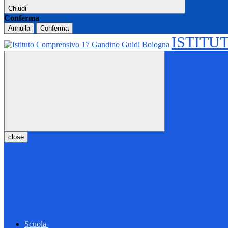
Chiudi
Conferma
Annulla
Conferma
ISTITU
close
Scuola