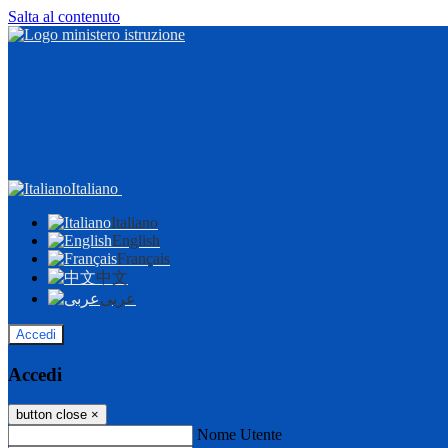
Salta al contenuto
Italiano
Italiano
English
Français
中文
عربى
Accedi
Accedi
button close
×
Nome Utente