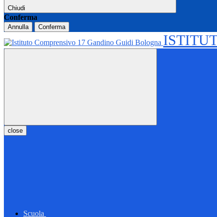
Chiudi
Conferma
Annulla
Conferma
ISTITU
close
Scuola