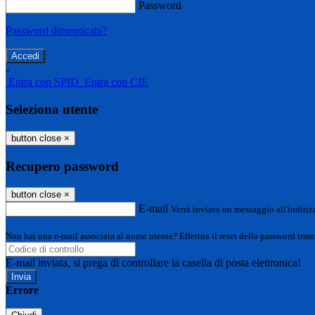
Password
Password dimenticata?
-
Entra con SPID
Entra con CIE
Seleziona utente
button close
×
Recupero password
button close
×
E-mail
Verrà inviato un messaggio all'indirizz
Non hai una e-mail associata al nome utente? Effettua il reset della password tram
E-mail inviata, si prega di controllare la casella di posta elettronica!
Errore