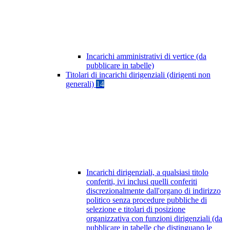
Incarichi amministrativi di vertice (da
pubblicare in tabelle)
Titolari di incarichi dirigenziali (dirigenti non
generali)
14
Incarichi dirigenziali, a qualsiasi titolo
conferiti, ivi inclusi quelli conferiti
discrezionalmente dall'organo di indirizzo
politico senza procedure pubbliche di
selezione e titolari di posizione
organizzativa con funzioni dirigenziali (da
pubblicare in tabelle che distinguano le