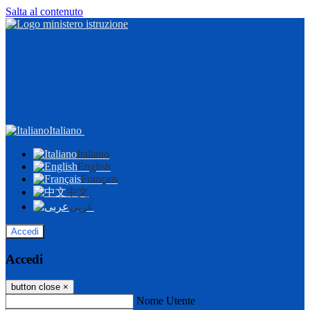
Salta al contenuto
Italiano
Italiano
English
Français
中文
عربى
Accedi
Accedi
button close
×
Nome Utente