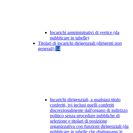
Incarichi amministrativi di vertice (da
pubblicare in tabelle)
Titolari di incarichi dirigenziali (dirigenti non
generali)
14
Incarichi dirigenziali, a qualsiasi titolo
conferiti, ivi inclusi quelli conferiti
discrezionalmente dall'organo di indirizzo
politico senza procedure pubbliche di
selezione e titolari di posizione
organizzativa con funzioni dirigenziali (da
pubblicare in tabelle che distinguano le