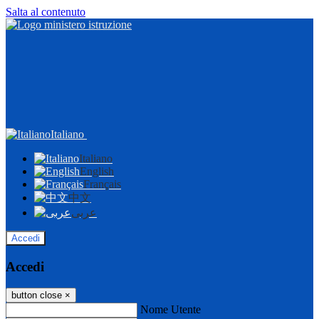
Salta al contenuto
Italiano
Italiano
English
Français
中文
عربى
Accedi
Accedi
button close
×
Nome Utente