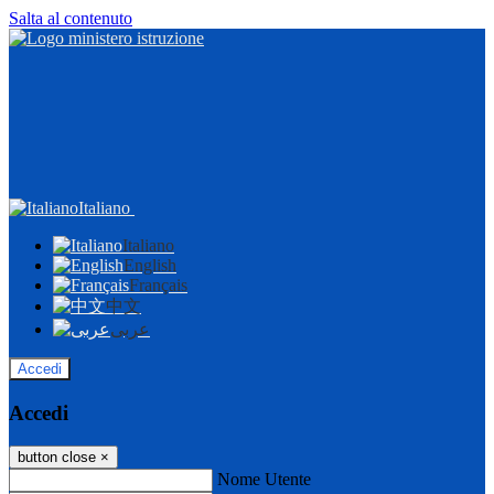
Salta al contenuto
Italiano
Italiano
English
Français
中文
عربى
Accedi
Accedi
button close
×
Nome Utente