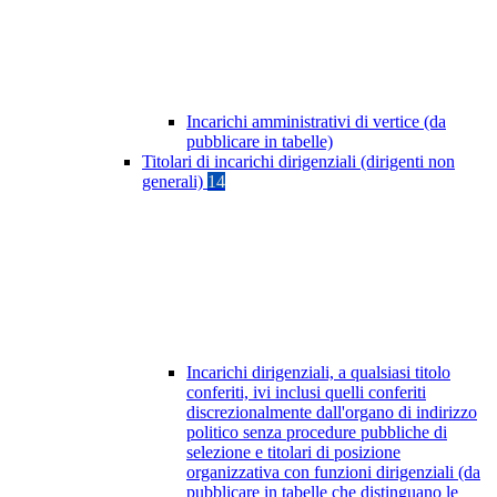
Incarichi amministrativi di vertice (da
pubblicare in tabelle)
Titolari di incarichi dirigenziali (dirigenti non
generali)
14
Incarichi dirigenziali, a qualsiasi titolo
conferiti, ivi inclusi quelli conferiti
discrezionalmente dall'organo di indirizzo
politico senza procedure pubbliche di
selezione e titolari di posizione
organizzativa con funzioni dirigenziali (da
pubblicare in tabelle che distinguano le