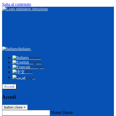
Salta al contenuto
Italiano
Italiano
English
Français
中文
عربى
Accedi
Accedi
button close
×
Nome Utente