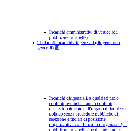
Incarichi amministrativi di vertice (da
pubblicare in tabelle)
Titolari di incarichi dirigenziali (dirigenti non
generali)
14
Incarichi dirigenziali, a qualsiasi titolo
conferiti, ivi inclusi quelli conferiti
discrezionalmente dall'organo di indirizzo
politico senza procedure pubbliche di
selezione e titolari di posizione
organizzativa con funzioni dirigenziali (da
pubblicare in tabelle che distinguano le