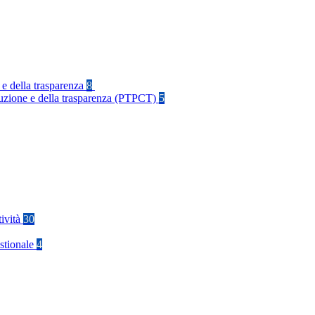
 e della trasparenza
8
rruzione e della trasparenza (PTPCT)
5
tività
30
stionale
4