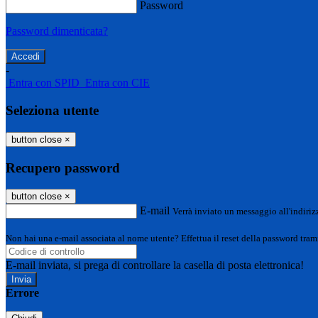
Password
Password dimenticata?
-
Entra con SPID
Entra con CIE
Seleziona utente
button close
×
Recupero password
button close
×
E-mail
Verrà inviato un messaggio all'indirizz
Non hai una e-mail associata al nome utente? Effettua il reset della password tram
E-mail inviata, si prega di controllare la casella di posta elettronica!
Errore