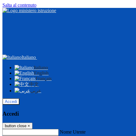
Salta al contenuto
Italiano
Italiano
English
Français
中文
عربى
Accedi
Accedi
button close
×
Nome Utente