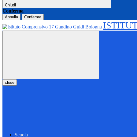
Chiudi
Conferma
Annulla
Conferma
ISTITU
close
Scuola