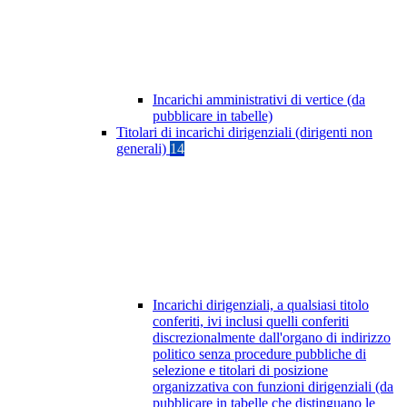
Incarichi amministrativi di vertice (da
pubblicare in tabelle)
Titolari di incarichi dirigenziali (dirigenti non
generali)
14
Incarichi dirigenziali, a qualsiasi titolo
conferiti, ivi inclusi quelli conferiti
discrezionalmente dall'organo di indirizzo
politico senza procedure pubbliche di
selezione e titolari di posizione
organizzativa con funzioni dirigenziali (da
pubblicare in tabelle che distinguano le