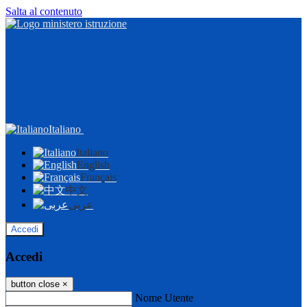
Salta al contenuto
Italiano
Italiano
English
Français
中文
عربى
Accedi
Accedi
button close
×
Nome Utente