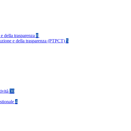
 e della trasparenza
8
rruzione e della trasparenza (PTPCT)
5
tività
30
stionale
4