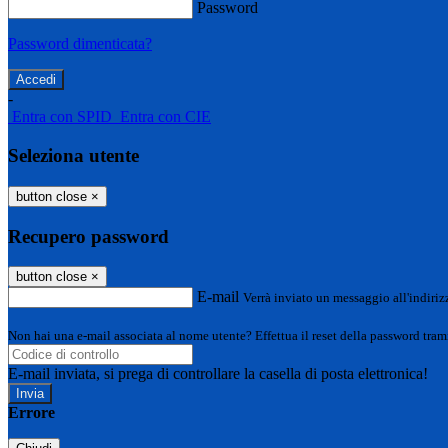
Password
Password dimenticata?
-
Entra con SPID
Entra con CIE
Seleziona utente
button close
×
Recupero password
button close
×
E-mail
Verrà inviato un messaggio all'indirizz
Non hai una e-mail associata al nome utente? Effettua il reset della password tram
E-mail inviata, si prega di controllare la casella di posta elettronica!
Errore