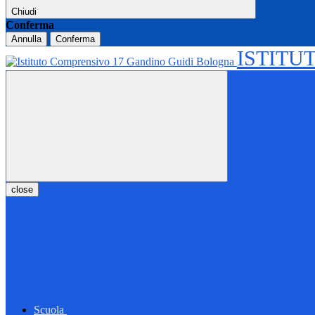
Chiudi
Conferma
Annulla
Conferma
ISTITU
close
Scuola