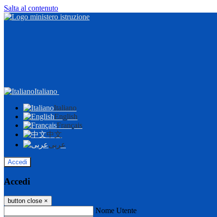
Salta al contenuto
Italiano
Italiano
English
Français
中文
عربى
Accedi
Accedi
button close
×
Nome Utente