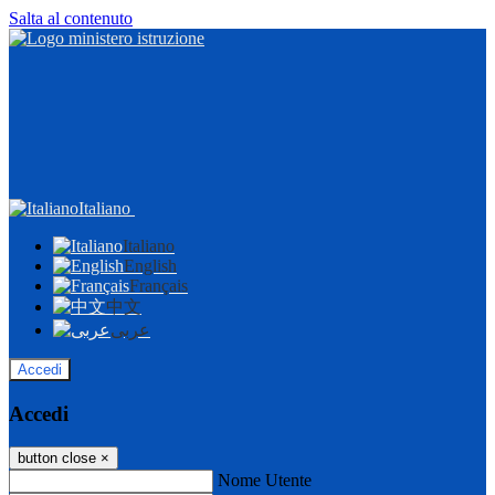
Salta al contenuto
Italiano
Italiano
English
Français
中文
عربى
Accedi
Accedi
button close
×
Nome Utente