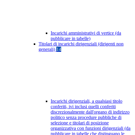
Incarichi amministrativi di vertice (da
pubblicare in tabelle)
Titolari di incarichi dirigenziali (dirigenti non
generali)
14
Incarichi dirigenziali, a qualsiasi titolo
conferiti, ivi inclusi quelli conferiti
discrezionalmente dall'organo di indirizzo
politico senza procedure pubbliche di
selezione e titolari di posizione
organizzativa con funzioni dirigenziali (da
pubblicare in tabelle che distinguano le