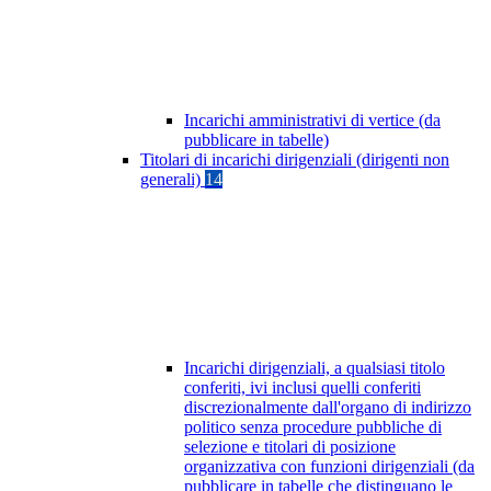
Incarichi amministrativi di vertice (da
pubblicare in tabelle)
Titolari di incarichi dirigenziali (dirigenti non
generali)
14
Incarichi dirigenziali, a qualsiasi titolo
conferiti, ivi inclusi quelli conferiti
discrezionalmente dall'organo di indirizzo
politico senza procedure pubbliche di
selezione e titolari di posizione
organizzativa con funzioni dirigenziali (da
pubblicare in tabelle che distinguano le