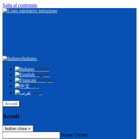
Salta al contenuto
Italiano
Italiano
English
Français
中文
عربى
Accedi
Accedi
button close
×
Nome Utente