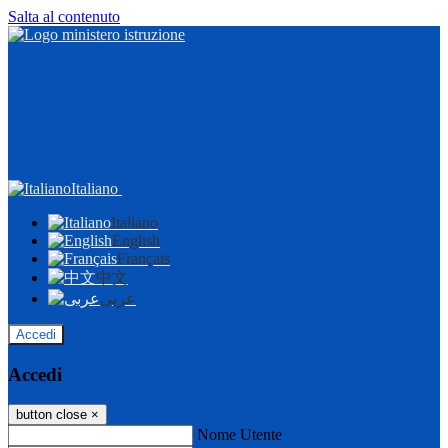
Salta al contenuto
Italiano
Italiano
English
Français
中文
عربى
Accedi
Accedi
button close
×
Nome Utente