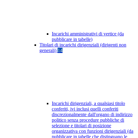
Incarichi amministrativi di vertice (da
pubblicare in tabelle)
Titolari di incarichi dirigenziali (dirigenti non
generali)
14
Incarichi dirigenziali, a qualsiasi titolo
conferiti, ivi inclusi quelli conferiti
discrezionalmente dall'organo di indirizzo
politico senza procedure pubbliche di
selezione e titolari di posizione
organizzativa con funzioni dirigenziali (da
pubblicare in tabelle che distinguano le