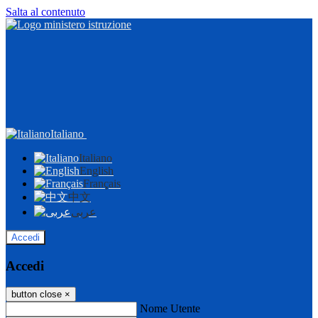
Salta al contenuto
Italiano
Italiano
English
Français
中文
عربى
Accedi
Accedi
button close
×
Nome Utente