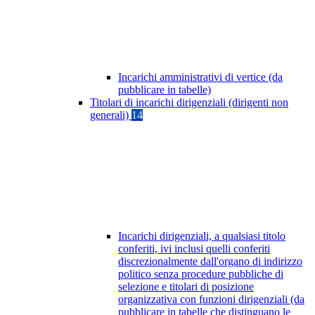
Incarichi amministrativi di vertice (da
pubblicare in tabelle)
Titolari di incarichi dirigenziali (dirigenti non
generali)
14
Incarichi dirigenziali, a qualsiasi titolo
conferiti, ivi inclusi quelli conferiti
discrezionalmente dall'organo di indirizzo
politico senza procedure pubbliche di
selezione e titolari di posizione
organizzativa con funzioni dirigenziali (da
pubblicare in tabelle che distinguano le