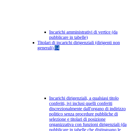
Incarichi amministrativi di vertice (da
pubblicare in tabelle)
Titolari di incarichi dirigenziali (dirigenti non
generali)
14
Incarichi dirigenziali, a qualsiasi titolo
conferiti, ivi inclusi quelli conferiti
discrezionalmente dall'organo di indirizzo
politico senza procedure pubbliche di
selezione e titolari di posizione
organizzativa con funzioni dirigenziali (da
pubblicare in tabelle che distinguano le