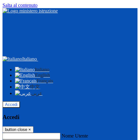
Salta al contenuto
Italiano
Italiano
English
Français
中文
عربى
Accedi
Accedi
button close
×
Nome Utente